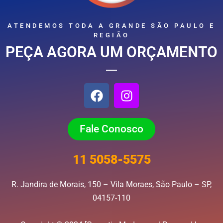
ATENDEMOS TODA A GRANDE SÃO PAULO E
REGIÃO
PEÇA AGORA UM ORÇAMENTO
F
I
a
n
c
s
e
t
Fale Conosco
b
a
o
g
11 5058-5575
o
r
k
a
R. Jandira de Morais, 150 – Vila Moraes, São Paulo – SP,
m
04157-110